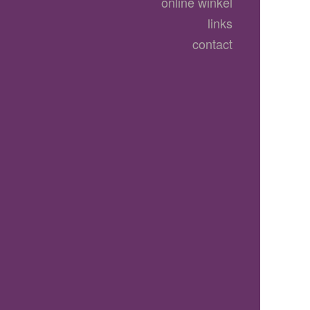
online winkel
links
contact