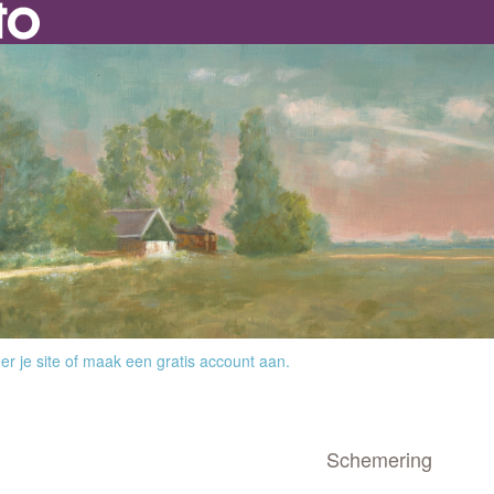
r je site
of
maak een gratis account aan
.
Schemering