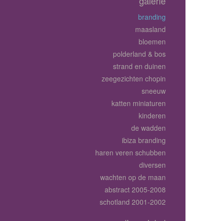
galerie
branding
maasland
bloemen
polderland & bos
strand en duinen
zeegezichten chopin
sneeuw
katten miniaturen
kinderen
de wadden
ibiza branding
haren veren schubben
diversen
wachten op de maan
abstract 2005-2008
schotland 2001-2002