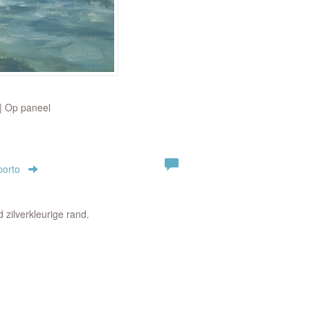
 | Op paneel
porto
d zilverkleurige rand.