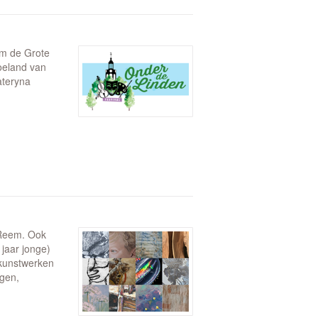
om de Grote
Roeland van
ateryna
 Reem. Ook
jaar jonge)
 kunstwerken
ngen,