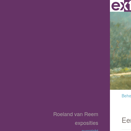
Behee
Roeland van Reem
Ee
exposities
overzicht