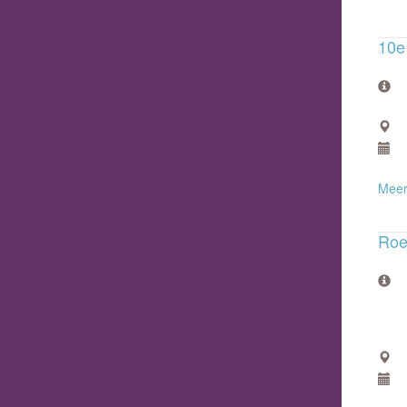
10e 
Meer
Roe