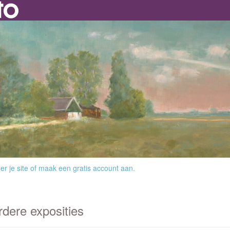
r je site
of
maak een gratis account aan
.
rdere exposities