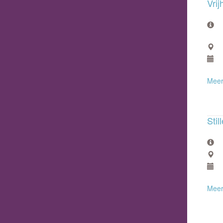
Vrij
Meer
Stil
Meer