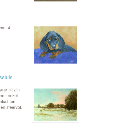
 met 4
ssluis
ar hij zijn
 een enkel
enluchten.
 en sfeervol.