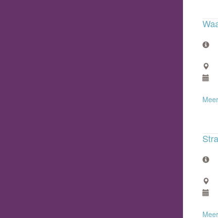
Waa
Meer
Str
Meer