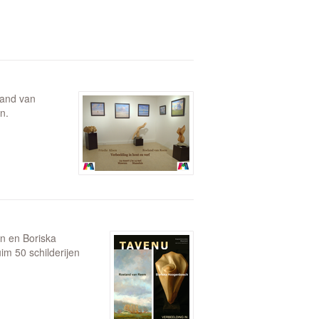
land van
n.
n en Boriska
m 50 schilderijen