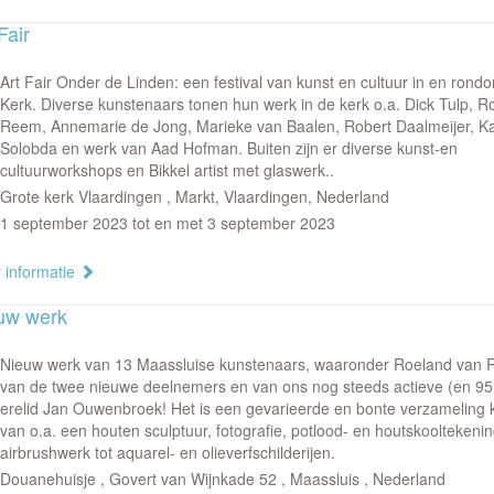
Fair
Art Fair Onder de Linden: een festival van kunst en cultuur in en rond
Kerk. Diverse kunstenaars tonen hun werk in de kerk o.a. Dick Tulp, 
Reem, Annemarie de Jong, Marieke van Baalen, Robert Daalmeijer, K
Solobda en werk van Aad Hofman. Buiten zijn er diverse kunst-en
cultuurworkshops en Bikkel artist met glaswerk..
Grote kerk Vlaardingen , Markt, Vlaardingen, Nederland
1 september 2023 tot en met 3 september 2023
 informatie
uw werk
Nieuw werk van 13 Maassluise kunstenaars, waaronder Roeland van
van de twee nieuwe deelnemers en van ons nog steeds actieve (en 95 
erelid Jan Ouwenbroek! Het is een gevarieerde en bonte verzameling
van o.a. een houten sculptuur, fotografie, potlood- en houtskooltekeni
airbrushwerk tot aquarel- en olieverfschilderijen.
Douanehuisje , Govert van Wijnkade 52 , Maassluis , Nederland