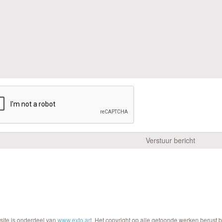
site is onderdeel van
www.exto.art
. Het copyright op alle getoonde werken berust 