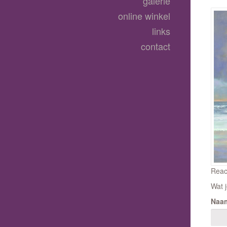
galerie
online winkel
links
contact
Reac
Wat j
Naa