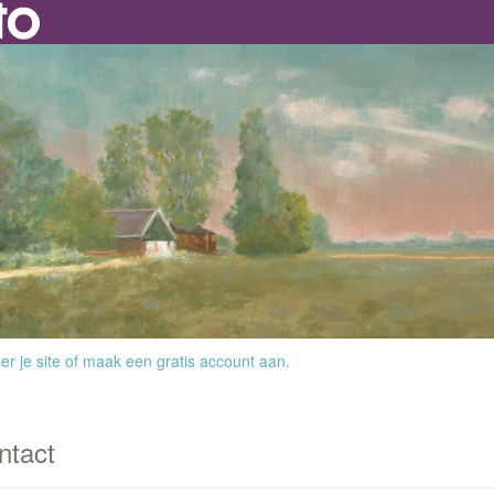
r je site
of
maak een gratis account aan
.
ntact