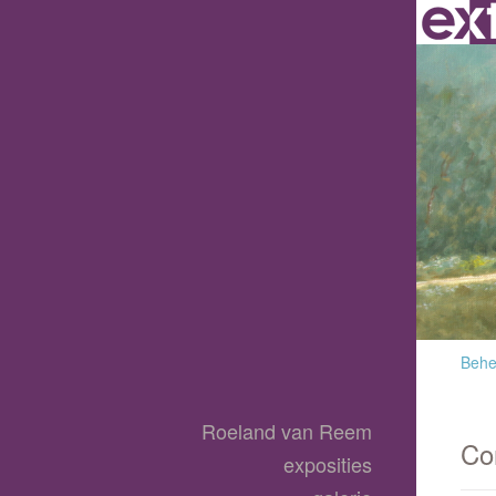
Behee
Roeland van Reem
Co
exposities