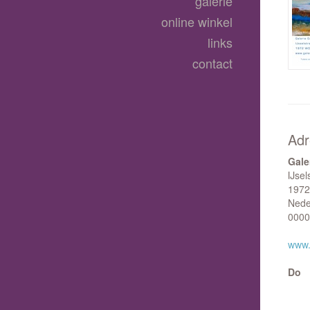
galerie
online winkel
links
contact
Adr
Gale
IJsel
1972
Nede
0000
www.
Do