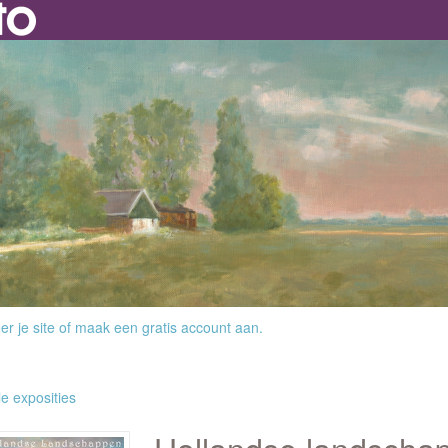
r je site
of
maak een gratis account aan
.
le exposities