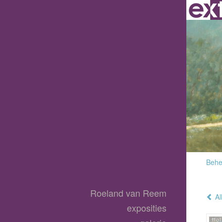
Behee
Roeland van Reem
Al
exposities