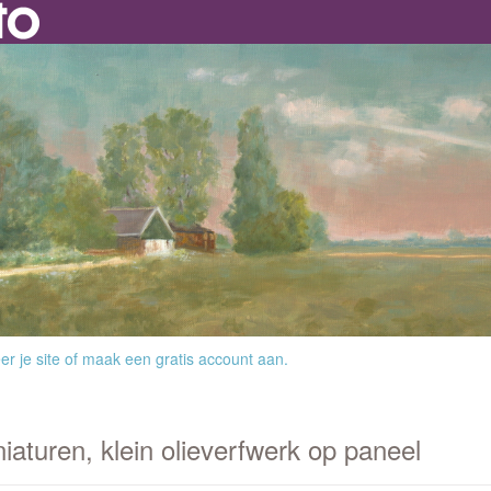
r je site
of
maak een gratis account aan
.
iaturen, klein olieverfwerk op paneel