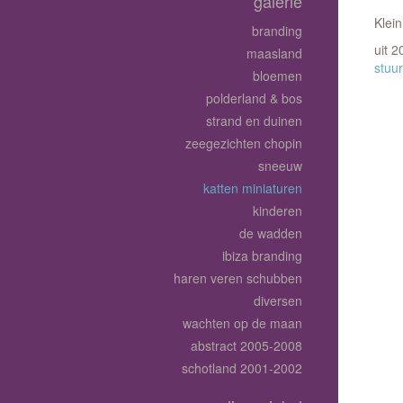
galerie
Klein
branding
uit 
maasland
stuur
bloemen
polderland & bos
strand en duinen
zeegezichten chopin
sneeuw
katten miniaturen
kinderen
de wadden
ibiza branding
haren veren schubben
diversen
wachten op de maan
abstract 2005-2008
schotland 2001-2002