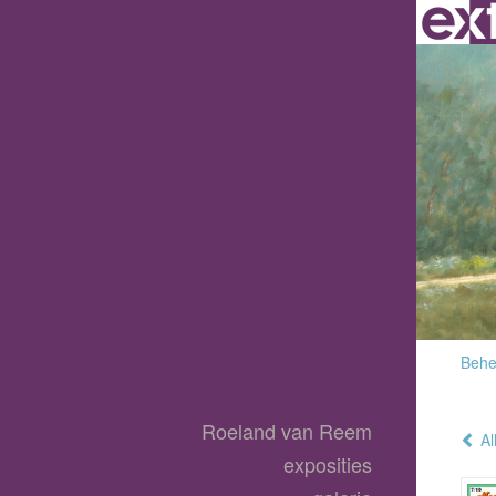
Behee
Roeland van Reem
Al
exposities