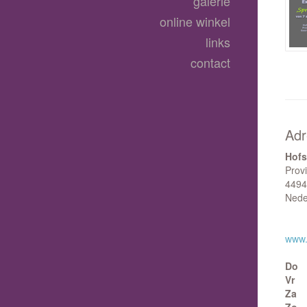
galerie
online winkel
links
contact
Adr
Hofs
Prov
4494
Nede
www.g
Do
Vr
Za