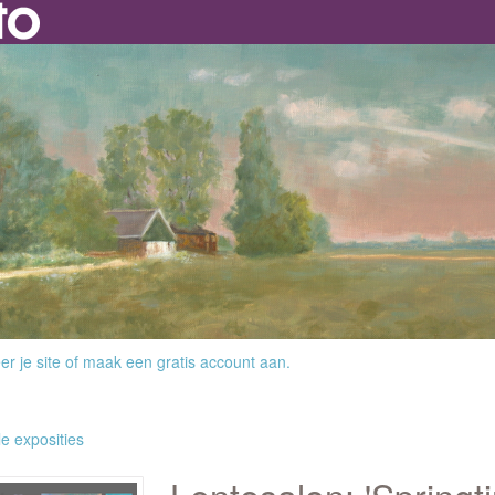
r je site
of
maak een gratis account aan
.
le exposities