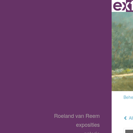
Behee
Roeland van Reem
Al
exposities