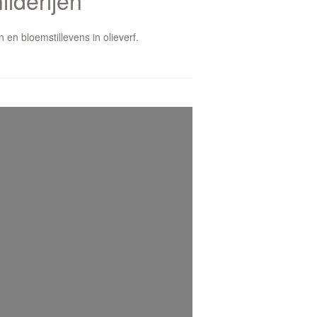
lderijen
n bloemstillevens in olieverf.