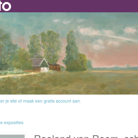
r je site
of
maak een gratis account aan
.
le exposities