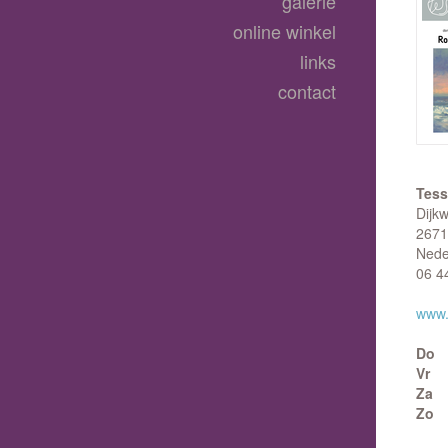
galerie
online winkel
links
contact
Tess
Dijk
2671
Nede
06 4
www.
Do
Vr
Za
Zo