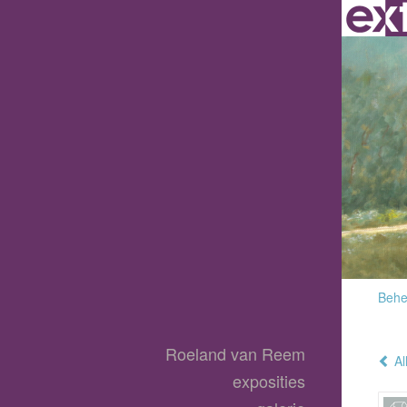
Behee
Roeland van Reem
Al
exposities