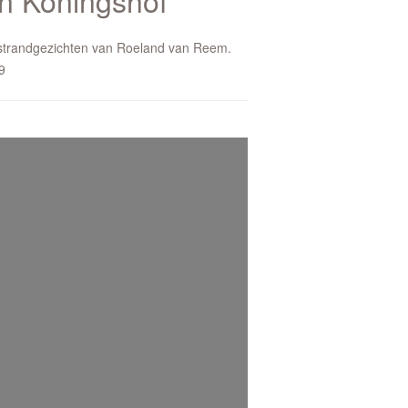
n Koningshof
 strandgezichten van Roeland van Reem.
9