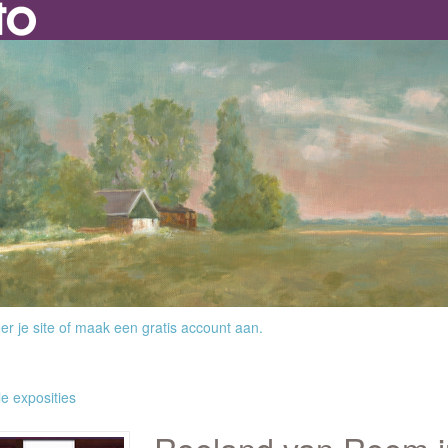
r je site
of
maak een gratis account aan
.
le exposities