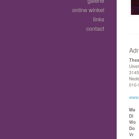
galerie
online winkel
links
contact
Adr
Thea
Uive
3145
Nede
010-
www.
Ma
Di
Wo
Do
Vr