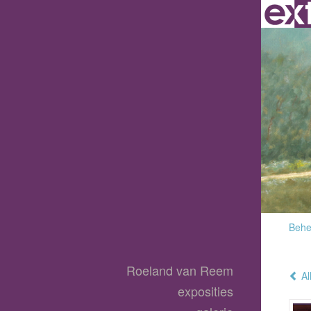
Behee
Roeland van Reem
Al
exposities