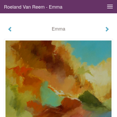
Roeland Van Reem - Emma
Tog
navi
Emma