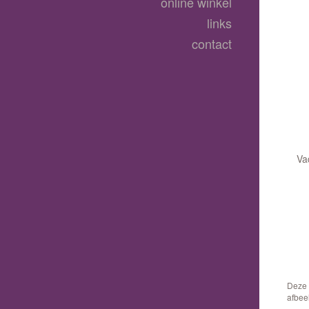
online winkel
links
contact
Va
Deze 
afbee