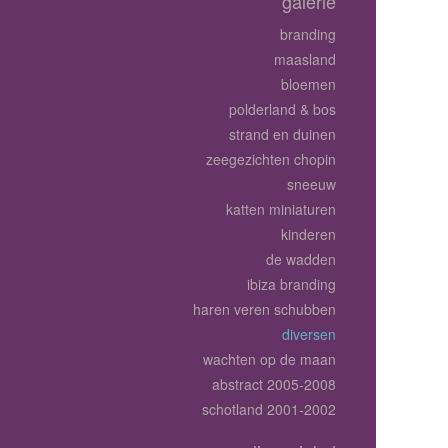
galerie
branding
maasland
bloemen
polderland & bos
strand en duinen
zeegezichten chopin
sneeuw
katten miniaturen
kinderen
de wadden
ibiza branding
haren veren schubben
diversen
wachten op de maan
abstract 2005-2008
schotland 2001-2002