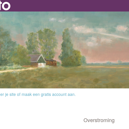
r je site
of
maak een gratis account aan
.
Overstroming