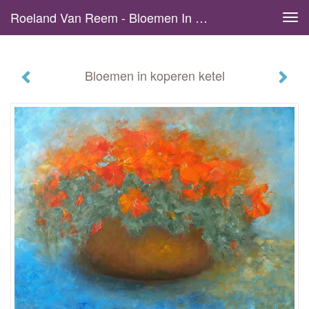
Roeland Van Reem - Bloemen In Koperen Ketel
Tog
navi
Bloemen in koperen ketel