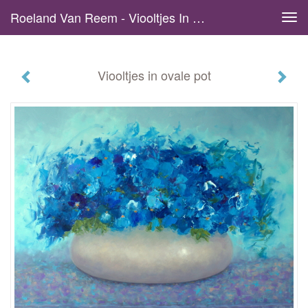
Roeland Van Reem - Viooltjes In Ovale Pot
Tog
navi
Viooltjes in ovale pot