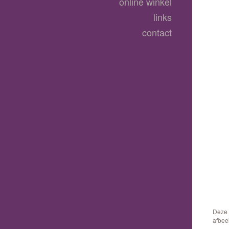
online winkel
links
contact
Deze 
afbee