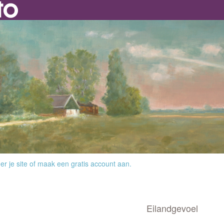
r je site
of
maak een gratis account aan
.
Eilandgevoel