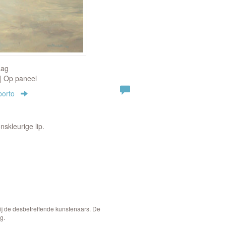
aag
 | Op paneel
porto
nskleurige lip.
bij de desbetreffende kunstenaars. De
g.