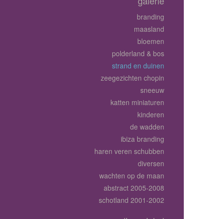
galerie
branding
maasland
bloemen
polderland & bos
strand en duinen
zeegezichten chopin
sneeuw
katten miniaturen
kinderen
de wadden
ibiza branding
haren veren schubben
diversen
wachten op de maan
abstract 2005-2008
schotland 2001-2002