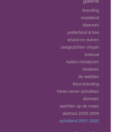
galerie
branding
maasland
bloemen
polderland & bos
strand en duinen
zeegezichten chopin
sneeuw
katten miniaturen
kinderen
de wadden
ibiza branding
haren veren schubben
diversen
wachten op de maan
abstract 2005-2008
schotland 2001-2002