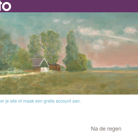
r je site
of
maak een gratis account aan
.
Na de regen