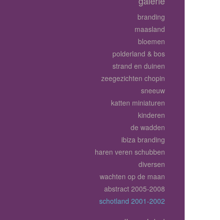
galerie
branding
maasland
bloemen
polderland & bos
strand en duinen
zeegezichten chopin
sneeuw
katten miniaturen
kinderen
de wadden
ibiza branding
haren veren schubben
diversen
wachten op de maan
abstract 2005-2008
schotland 2001-2002