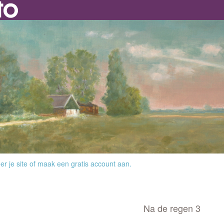
r je site
of
maak een gratis account aan
.
Na de regen 3