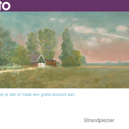
r je site
of
maak een gratis account aan
.
Strandplezier