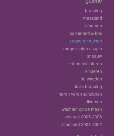
galerie
branding
maasland
bloemen
polderland & bos
strand en duinen
zeegezichten chopin
sneeuw
katten miniaturen
kinderen
de wadden
ibiza branding
haren veren schubben
diversen
wachten op de maan
abstract 2005-2008
schotland 2001-2002