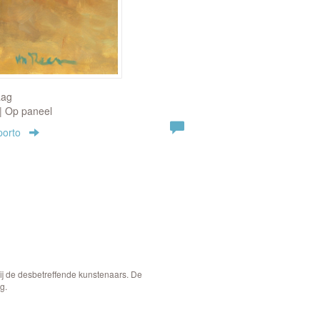
aag
 | Op paneel
porto
bij de desbetreffende kunstenaars. De
g.