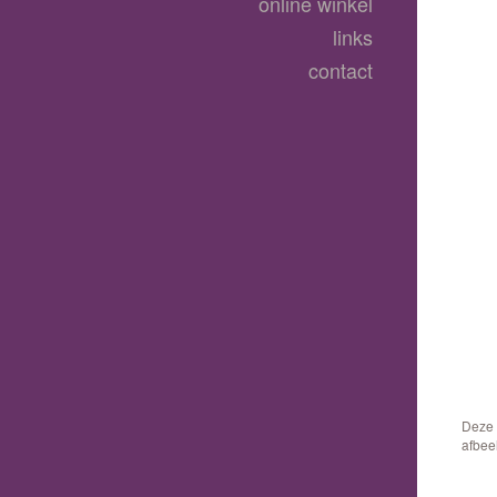
online winkel
links
contact
Deze 
afbee