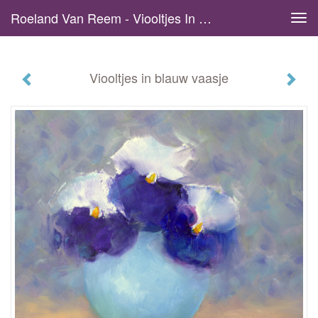
Roeland Van Reem - Viooltjes In Blauw Vaasje
Tog
navi
Viooltjes in blauw vaasje