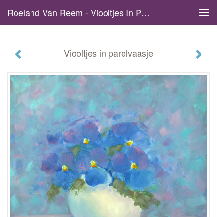
Roeland Van Reem - Viooltjes In Parelvaasje
Tog
navi
Viooltjes in parelvaasje