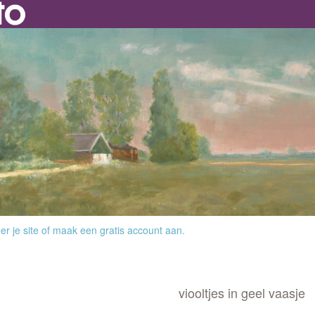
r je site
of
maak een gratis account aan
.
viooltjes in geel vaasje