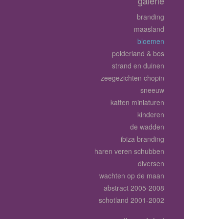
galerie
branding
maasland
bloemen
polderland & bos
strand en duinen
zeegezichten chopin
sneeuw
katten miniaturen
kinderen
de wadden
ibiza branding
haren veren schubben
diversen
wachten op de maan
abstract 2005-2008
schotland 2001-2002