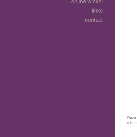
online winkel
links
contact
Deze 
afbee